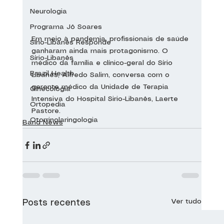
Neurologia
Programa Jô Soares
Em meio à pandemia, profissionais de saúde 
Sírio-Libanês Responde
ganharam ainda mais protagonismo. O 
Sírio-Libanês
médico da família e clínico-geral do Sírio 
Brazil Health
Libanês, Alfredo Salim, conversa com o 
gerente médico da Unidade de Terapia 
Ginecologia
Intensiva do Hospital Sirio-Libanês, Laerte 
Ortopedia
Pastore.
Otorrinolaringologia
Band News
Ver tudo
Posts recentes