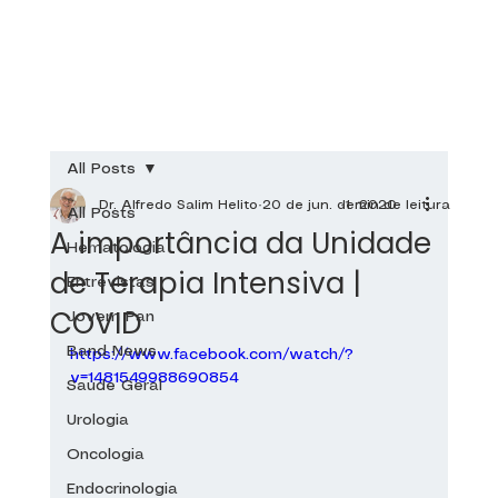
All Posts
Dr. Alfredo Salim Helito
20 de jun. de 2020
1 min de leitura
All Posts
A importância da Unidade
Hematologia
de Terapia Intensiva |
Entrevistas
COVID
Jovem Pan
Band News
https://www.facebook.com/watch/?
v=1481549988690854
Saúde Geral
Urologia
Oncologia
Endocrinologia