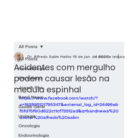
All Posts
Dr. Alfredo Salim Helito
19 de jan. de 2020
1 min de leitura
All Posts
Acidentes com mergulho
Hematologia
podem causar lesão na
Entrevistas
medula espinhal
Jovem Pan
Band News
https://www.facebook.com/watch/?
v=193895121795347&external_log_id=24496eb
Saúde Geral
f5fd75f60d622c11cf73512ad&q=bandnews%20
Urologia
doutor%20alfredo%20salim
Oncologia
Endocrinologia