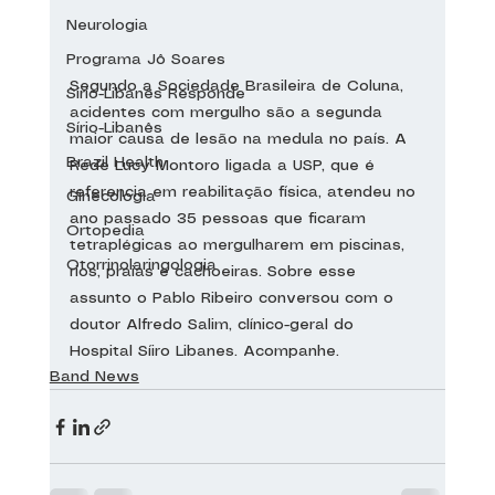
Neurologia
Programa Jô Soares
Segundo a Sociedade Brasileira de Coluna, 
Sírio-Libanês Responde
acidentes com mergulho são a segunda 
Sírio-Libanês
maior causa de lesão na medula no país. A 
Brazil Health
Rede Lucy Montoro ligada a USP, que é 
referencia em reabilitação física, atendeu no 
Ginecologia
ano passado 35 pessoas que ficaram 
Ortopedia
tetraplégicas ao mergulharem em piscinas, 
Otorrinolaringologia
rios, praias e cachoeiras. Sobre esse 
assunto o Pablo Ribeiro conversou com o 
doutor Alfredo Salim, clínico-geral do 
Hospital Síiro Libanes. Acompanhe.
Band News