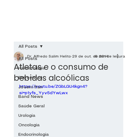
All Posts
Dr. Alfredo Salim Helito
29 de out. de 2014
0 min de leitura
All Posts
Atletas e o consumo de
Hematologia
bebidas alcoólicas
Entrevistas
https://youtu.be/ZGbLGU4kgn4?
Jovem Pan
si=p1yfs_Yyv5dYwLwx
Band News
Saúde Geral
Urologia
Oncologia
Endocrinologia