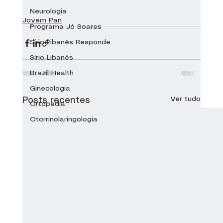
Neurologia
Jovem Pan
Programa Jô Soares
Sírio-Libanês Responde
Sírio-Libanês
Brazil Health
Ginecologia
Ver tudo
Posts recentes
Ortopedia
Otorrinolaringologia