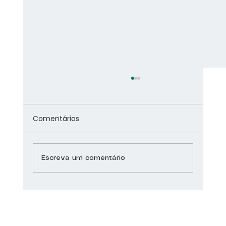
Comentários
Escreva um comentário
Asma saiba como tratar e evitar que
a doença respiratória se agrave