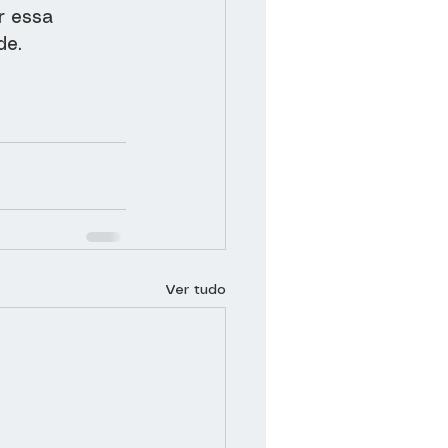
r essa 
de.
Ver tudo