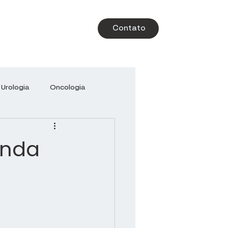
Contato
Urologia
Oncologia
-Libanês
Brazil Health
enda