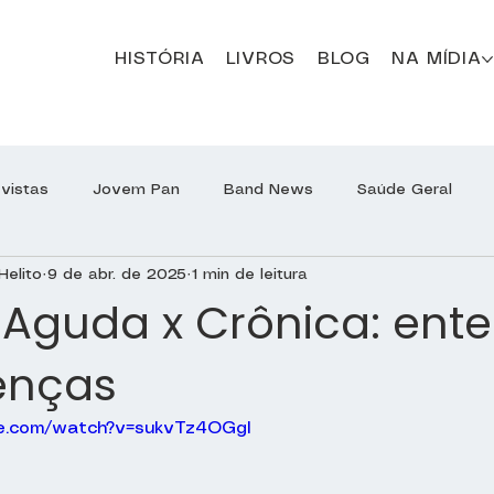
HISTÓRIA
LIVROS
BLOG
NA MÍDIA
evistas
Jovem Pan
Band News
Saúde Geral
Helito
9 de abr. de 2025
1 min de leitura
Programa Jô Soares
Sírio-Libanês Responde
Sírio
Aguda x Crônica: ent
renças
Otorrinolaringologia
e.com/watch?v=sukvTz4OGgI