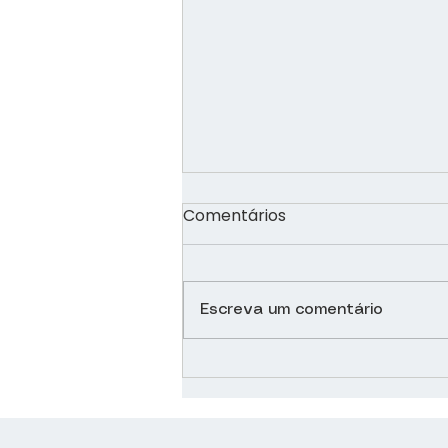
Comentários
Escreva um comentário
Café: aliado ou vilão?
Como a cafeína age no
seu organismo?