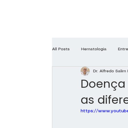
All Posts
Hematologia
Entr
Dr. Alfredo Salim 
Endocrinologia
Neurologia
Doença 
as dife
Ginecologia
Ortopedia
https://www.youtub