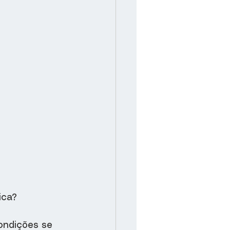
ica?
ondições se 