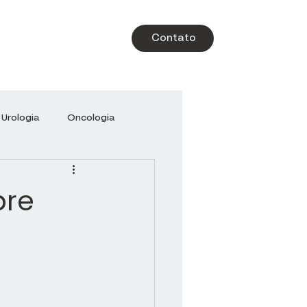
Contato
Urologia
Oncologia
-Libanês
Brazil Health
bre