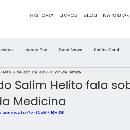
HISTÓRIA
LIVROS
BLOG
NA MÍDIA
evistas
Jovem Pan
Band News
Saúde Geral
Helito
6 de abr. de 2017
0 min de leitura
Programa Jô Soares
Sírio-Libanês Responde
Sírio
edo Salim Helito fala so
da Medicina
Otorrinolaringologia
e.com/watch?v=t2sBPrBHJSI