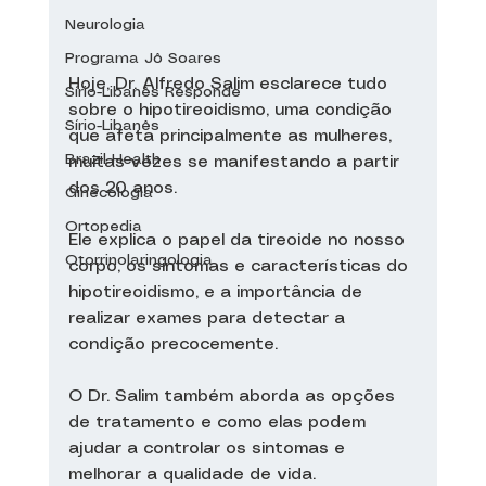
Neurologia
Programa Jô Soares
Hoje, Dr. Alfredo Salim esclarece tudo 
Sírio-Libanês Responde
sobre o hipotireoidismo, uma condição 
Sírio-Libanês
que afeta principalmente as mulheres, 
Brazil Health
muitas vezes se manifestando a partir 
dos 20 anos.
Ginecologia
Ortopedia
Ele explica o papel da tireoide no nosso 
Otorrinolaringologia
corpo, os sintomas e características do 
hipotireoidismo, e a importância de 
realizar exames para detectar a 
condição precocemente.
O Dr. Salim também aborda as opções 
de tratamento e como elas podem 
ajudar a controlar os sintomas e 
melhorar a qualidade de vida.