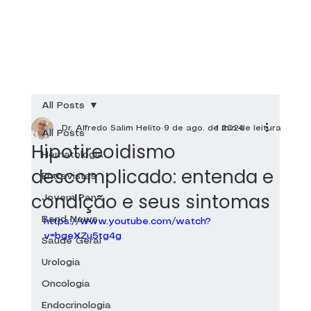
All Posts
Dr. Alfredo Salim Helito
9 de ago. de 2024
1 min de leitura
All Posts
Hipotireoidismo
Hematologia
descomplicado: entenda e
Entrevistas
condição e seus sintomas
Jovem Pan
Band News
https://www.youtube.com/watch?
v=bgeXZu5tg4g
Saúde Geral
Urologia
Oncologia
Endocrinologia