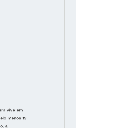
uem vive em 
elo menos 13 
o, a 