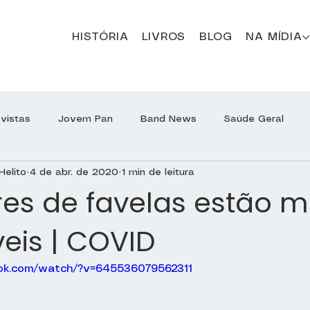
HISTÓRIA
LIVROS
BLOG
NA MÍDIA
evistas
Jovem Pan
Band News
Saúde Geral
Helito
4 de abr. de 2020
1 min de leitura
Programa Jô Soares
Sírio-Libanês Responde
Sírio
es de favelas estão m
eis | COVID
Otorrinolaringologia
ok.com/watch/?v=645536079562311