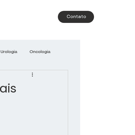
Contato
Urologia
Oncologia
-Libanês
Brazil Health
ais