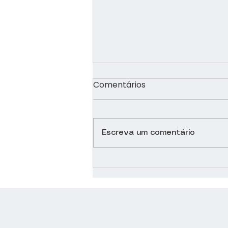
Comentários
Escreva um comentário
A situação das UTIs na
atual fase da pandemia