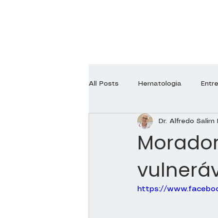
All Posts
Hematologia
Entr
Dr. Alfredo Salim 
Endocrinologia
Neurologia
Morador
vulneráv
Ginecologia
Ortopedia
https://www.facebo