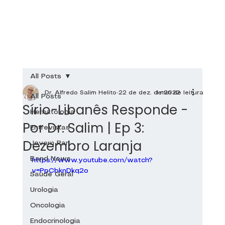
All Posts
Dr. Alfredo Salim Helito
22 de dez. de 2022
1 min de leitura
All Posts
Sírio-Libanês Responde -
Hematologia
Por Dr. Salim | Ep 3:
Entrevistas
Dezembro Laranja
Jovem Pan
Band News
https://www.youtube.com/watch?
v=PpCbknDkq2o
Saúde Geral
Urologia
Oncologia
Endocrinologia