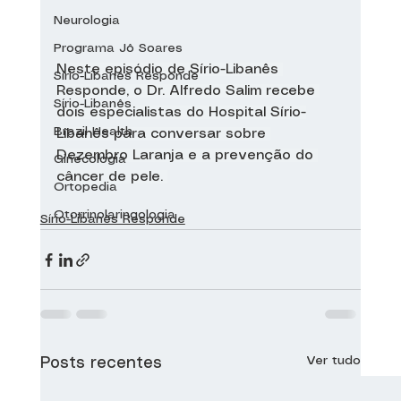
Neurologia
Programa Jô Soares
Neste episódio de Sírio-Libanês 
Sírio-Libanês Responde
Responde, o Dr. Alfredo Salim recebe 
Sírio-Libanês
dois especialistas do Hospital Sírio-
Brazil Health
Libanês para conversar sobre 
Dezembro Laranja e a prevenção do 
Ginecologia
câncer de pele. 
Ortopedia
Otorrinolaringologia
Sírio-Libanês Responde
Ver tudo
Posts recentes