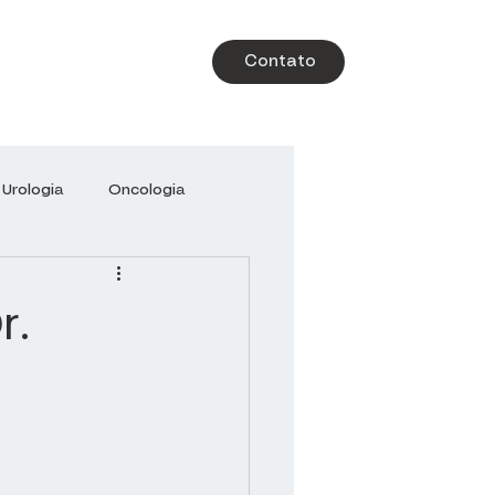
Contato
Urologia
Oncologia
-Libanês
Brazil Health
r.