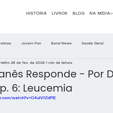
HISTÓRIA
LIVROS
BLOG
NA MÍDIA
evistas
Jovem Pan
Band News
Saúde Geral
Helito
28 de fev. de 2023
1 min de leitura
Programa Jô Soares
Sírio-Libanês Responde
Sírio
banês Responde - Por D
Ep. 6: Leucemia
Otorrinolaringologia
e.com/watch?v=O4uIVfZdPIE