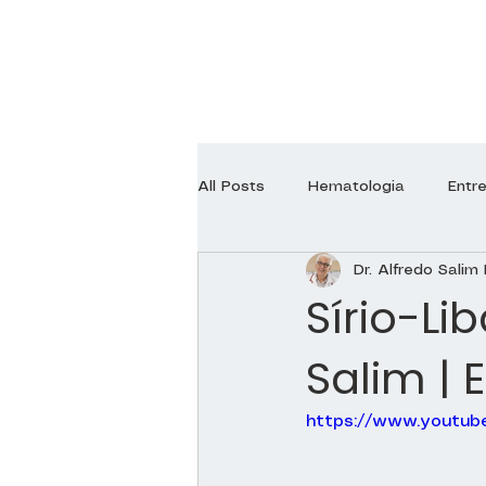
All Posts
Hematologia
Entr
Dr. Alfredo Salim 
Endocrinologia
Neurologia
Sírio-Li
Salim | 
Ginecologia
Ortopedia
https://www.youtub