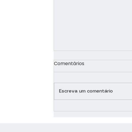
Comentários
Escreva um comentário
Nutrição: o impacto do
"soro da felicidade e
soros miraculosos" | Sírio-