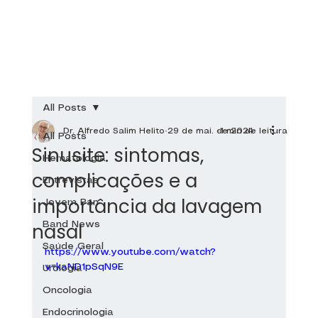
All Posts
Dr. Alfredo Salim Helito
29 de mai. de 2024
1 min de leitura
All Posts
Sinusite: sintomas,
Hematologia
complicações e a
Entrevistas
importância da lavagem
Jovem Pan
nasal
Band News
Saúde Geral
https://www.youtube.com/watch?
v=kaND1pSqN9E
Urologia
Oncologia
Endocrinologia