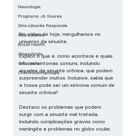
Neurologia
Programa Jô Soares
Sírio-Libanês Responde
No vídeo de hoje, mergulhamos no 
Sírio-Libanês
universo da sinusite.
Brazil Health
Ginecologia
Explico o que é, como acontece e quais 
Ortopedia
são os sintomas comuns, incluindo 
aqueles da sinusite crônica, que podem 
Otorrinolaringologia
surpreender muitos. Inclusive, sabia que 
a tosse pode ser um sintoma comum de 
sinusite crônica?
Destaco os problemas que podem 
surgir com a sinusite mal tratada, 
incluindo complicações graves como 
meningite e problemas no globo ocular.