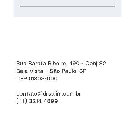
Asma saiba como tratar e evitar que
a doença respiratória se agrave
Rua Barata Ribeiro, 490 - Conj 82
Bela Vista – São Paulo, SP
CEP 01308-000
contato@drsalim.com.br
( 11 ) 3214 4899