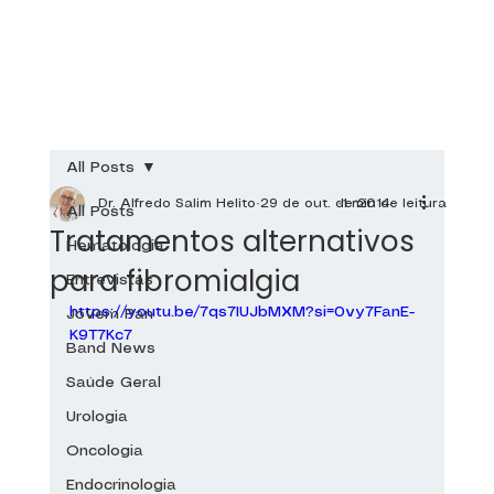
All Posts
Dr. Alfredo Salim Helito
29 de out. de 2014
1 min de leitura
All Posts
Tratamentos alternativos
Hematologia
para fibromialgia
Entrevistas
https://youtu.be/7qs7IUJbMXM?si=0vy7FanE-
Jovem Pan
K9T7Kc7
Band News
Saúde Geral
Urologia
Oncologia
Endocrinologia