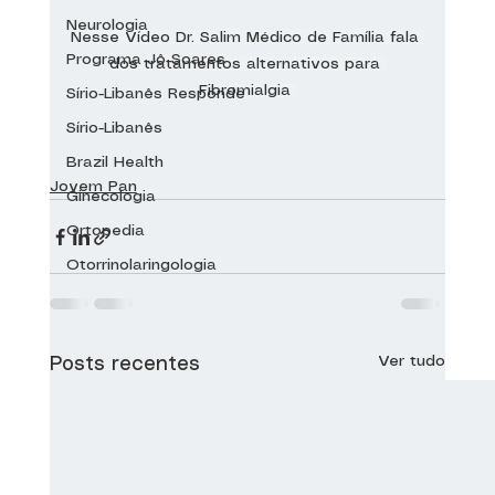
Neurologia
Nesse Vídeo Dr. Salim Médico de Família fala 
Programa Jô Soares
dos tratamentos alternativos para 
Fibromialgia 
Sírio-Libanês Responde
Sírio-Libanês
Brazil Health
Jovem Pan
Ginecologia
Ortopedia
Otorrinolaringologia
Ver tudo
Posts recentes