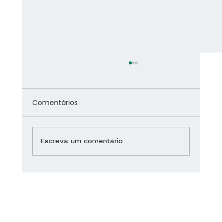
Comentários
Escreva um comentário
Saúde do Coração: dicas para um
coração saudável