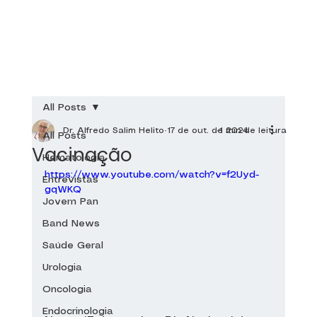
All Posts
Dr. Alfredo Salim Helito
17 de out. de 2024
1 min de leitura
All Posts
Vacinação
Hematologia
https://www.youtube.com/watch?v=f2Uyd-
Entrevistas
gqWKQ
Jovem Pan
Band News
Saúde Geral
Urologia
Oncologia
Endocrinologia