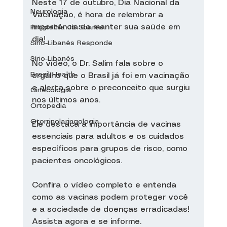
Neste 17 de outubro, Dia Nacional da 
Neurologia
Vacinação, é hora de relembrar a 
importância de manter sua saúde em 
Programa Jô Soares
dia!
Sírio-Libanês Responde
Sírio-Libanês
No vídeo, o Dr. Salim fala sobre o 
Brazil Health
orgulho que o Brasil já foi em vacinação 
e alerta sobre o preconceito que surgiu 
Ginecologia
nos últimos anos.
Ortopedia
Otorrinolaringologia
Ele destaca a importância de vacinas 
essenciais para adultos e os cuidados 
específicos para grupos de risco, como 
pacientes oncológicos.
Confira o vídeo completo e entenda 
como as vacinas podem proteger você 
e a sociedade de doenças erradicadas! 
Assista agora e se informe.