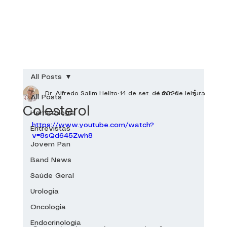
All Posts
Dr. Alfredo Salim Helito
14 de set. de 2024
1 min de leitura
All Posts
Colesterol
Hematologia
https://www.youtube.com/watch?
Entrevistas
v=8sQd645Zwh8
Jovem Pan
Band News
Saúde Geral
Urologia
Oncologia
Endocrinologia