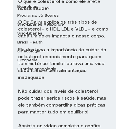
O que é colesterol e como ele afeta 
Neurologia
nossa saúde?
Programa Jô Soares
O Dr. Salim explica os três tipos de 
Sírio-Libanês Responde
colesterol – o HDL, LDL e VLDL – e como 
Sírio-Libanês
cada um deles impacta o nosso corpo.
Brazil Health
Ele destaca a importância de cuidar do 
Ginecologia
colesterol, especialmente para quem 
Ortopedia
tem histórico familiar ou leva uma vida 
Otorrinolaringologia
sedentária e com alimentação 
inadequada.
Não cuidar dos níveis de colesterol 
pode trazer sérios riscos à saúde, mas 
ele também compartilha dicas práticas 
para manter tudo em equilíbrio!
Assista ao vídeo completo e confira 