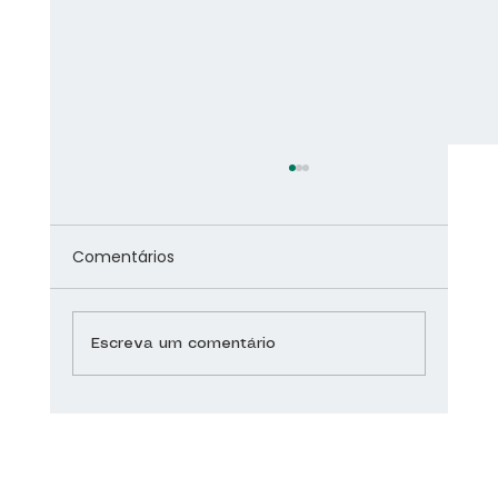
Comentários
Escreva um comentário
Saúde do Coração: dicas para um
coração saudável