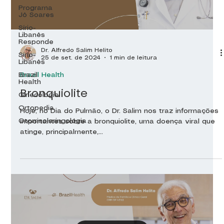
Programa
Jô Soares
Sírio-
Libanês
Responde
Dr. Alfredo Salim Helito
Sírio-
25 de set. de 2024
1 min de leitura
Libanês
Brazil Health
Brazil
Health
Bronquiolite
Ginecologia
Ortopedia
Hoje, no Dia do Pulmão, o Dr. Salim nos traz informações
Otorrinolaringologia
importantes sobre a bronquiolite, uma doença viral que
atinge, principalmente,...