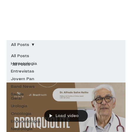
All Posts
All Posts
All Posts
Hematologia
Entrevistas
Jovem Pan
Band News
Saúde
Geral
Urologia
Oncologia
Load video
Endocrinologia
Neurologia